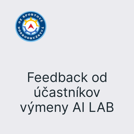
Prejsť
na
obsah
Feedback od
účastníkov
výmeny AI LAB